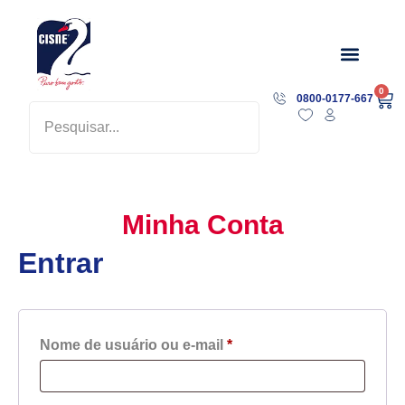
Sobre a Marca
0
0800-0177-667
Minha Conta
Entrar
Nome de usuário ou e-mail
*